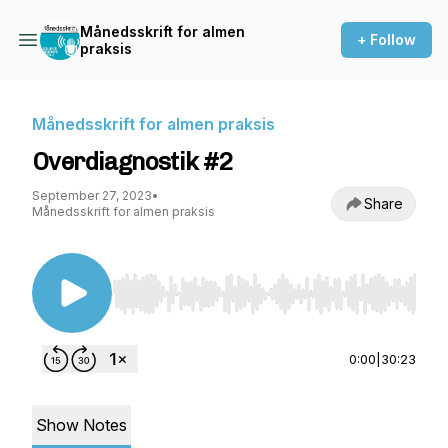
Månedsskrift for almen
+ Follow
praksis
Månedsskrift for almen praksis
Overdiagnostik #2
September 27, 2023
•
Share
Månedsskrift for almen praksis
Use Left/Right to seek, Home/End to jump to st
0:00
|
30:23
Show Notes