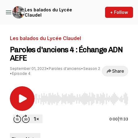
Les balados du Lycée
+ Follow
Claudel
Les balados du Lycée Claudel
Paroles d'anciens 4 : Échange ADN
AEFE
September 01, 2023
•
Paroles d'anciens
•
Season 2
Share
•
Episode 4
Use Left/Right to seek, Home/End to jump to st
0:00
|
11:33